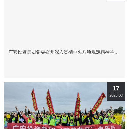
广安投资集团党委召开深入贯彻中央八项规定精神学习教育动员部署会
17
2025-03