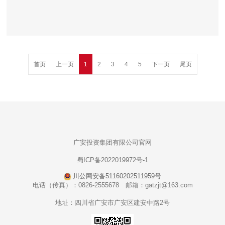
首页
上一页
1
2
3
4
5
下一页
尾页
广安投资集团有限公司官网
蜀ICP备2022019972号-1
川公网安备51160202511959号
电话（传真）：0826-2555678 邮箱：gatzjt@163.com
地址：四川省广安市广安区建安中路2号