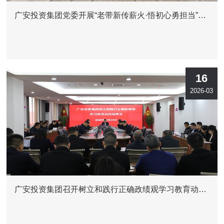
广安投资集团党委开展“老带新传薪火·悟初心勇担当”主题党日活动
16
2026-03
广安投资集团召开树立和践行正确政绩观学习教育动员部署会