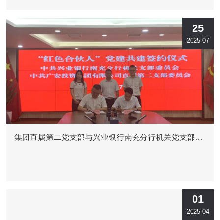
25
2025-07
集团直属第二党支部与兴业银行南充分行机关党支部开展“红色合伙人”共建活动
01
2025-04