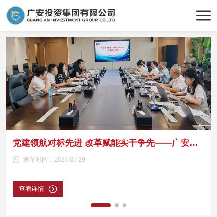
党建领航对标先进 改革赋能实干争先——广安投资集团赴成都、乐山对标考察学习
发布时间：2026-07-29
查看详情