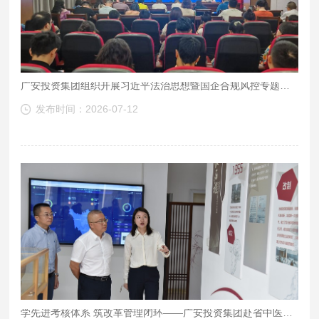
广安投资集团组织开展习近平法治思想暨国企合规风控专题培训
发布时间：2026-07-12
学先进考核体系 筑改革管理闭环——广安投资集团赴省中医药产业投资集团调研学习