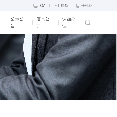
OA
邮箱
手机站
公示公
信息公
保函办
告
开
理