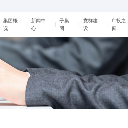
集团概
新闻中
子集
党群建
广投之
况
心
团
设
窗