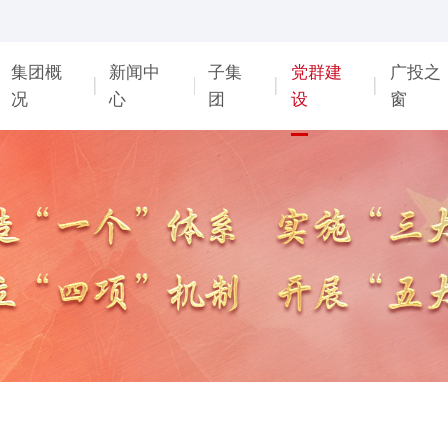
集团概
新闻中
子集
党群建
广投之
况
心
团
设
窗