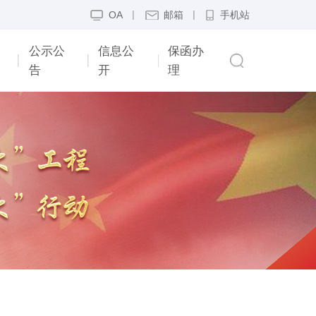
OA
邮箱
手机站
公示公
信息公
保函办
告
开
理