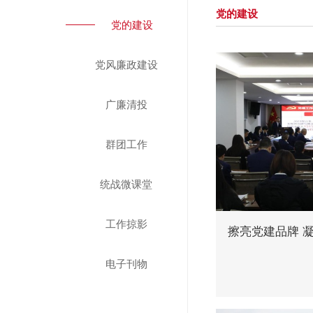
党的建设
党的建设
党风廉政建设
广廉清投
群团工作
统战微课堂
工作掠影
电子刊物