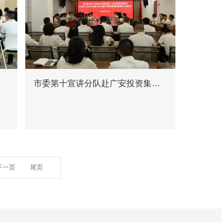
党日活动
市委第十宣讲分队赴广安投资集团宣讲习近平总书记来川视察重要指示精神
下一页
尾页