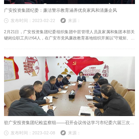
广安投资集团纪委：廉洁警示教育涵养优良家风和清廉企风
发布时间：2023-02-22
来源：
2月21日，广安投资集团纪委组织集团中层管理人员及家属和集团本部关
键岗位职工共计64人，在广安市党风廉政教育基地组织开展以“守规矩、勇
担当、善作为，为青年广投；树家风、养清风、强企风，创清廉广投”为主
题的廉洁警示教育活动，让大家接受思想“洗礼”、政治“淬炼”，进一步涵养
优良家风和清廉企风。
驻广安投资集团纪检监察组——召开会议传达学习市纪委六届三次全会精神
发布时间：2023-02-08
来源：