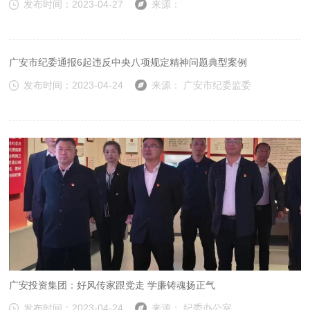
发布时间：2023-04-27
来源：
广安市纪委通报6起违反中央八项规定精神问题典型案例
发布时间：2023-04-24
来源： 广安市纪委监委
广安投资集团：好风传家跟党走 学廉铸魂扬正气
发布时间：2023-04-24
来源： 纪委办公室