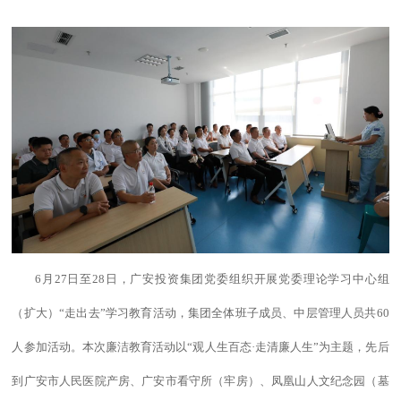
6月27日至28日，广安投资集团党委组织开展党委理论学习中心组
（扩大）“走出去”学习教育活动，集团全体班子成员、中层管理人员共60
人参加活动。本次廉洁教育活动以“观人生百态·走清廉人生”为主题，先后
到广安市人民医院产房、广安市看守所（牢房）、凤凰山人文纪念园（墓