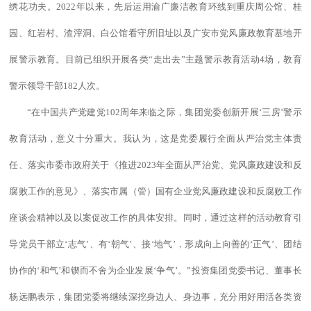
绣花功夫。2022年以来，先后运用渝广廉洁教育环线到重庆周公馆、桂
园、红岩村、渣滓洞、白公馆看守所旧址以及广安市党风廉政教育基地开
展警示教育。目前已组织开展各类“走出去”主题警示教育活动4场，教育
警示领导干部182人次。
“在中国共产党建党102周年来临之际，集团党委创新开展‘三房’警示
教育活动，意义十分重大。我认为，这是党委履行全面从严治党主体责
任、落实市委市政府关于《推进2023年全面从严治党、党风廉政建设和反
腐败工作的意见》、落实市属（管）国有企业党风廉政建设和反腐败工作
座谈会精神以及以案促改工作的具体安排。同时，通过这样的活动教育引
导党员干部立‘志气’、有‘朝气’、接‘地气’，形成向上向善的‘正气’、团结
协作的‘和气’和锲而不舍为企业发展‘争气’。”投资集团党委书记、董事长
杨远鹏表示，集团党委将继续深挖身边人、身边事，充分用好用活各类资