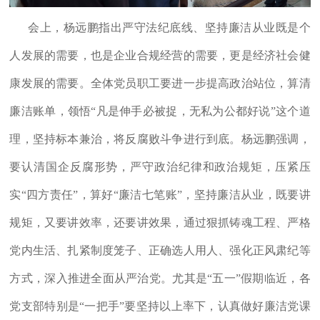
会上，杨远鹏指出严守法纪底线、坚持廉洁从业既是个
人发展的需要，也是企业合规经营的需要，更是经济社会健
康发展的需要。全体党员职工要进一步提高政治站位，算清
廉洁账单，领悟“凡是伸手必被捉，无私为公都好说”这个道
理，坚持标本兼治，将反腐败斗争进行到底。杨远鹏强调，
要认清国企反腐形势，严守政治纪律和政治规矩，压紧压
实“四方责任”，算好“廉洁七笔账”，坚持廉洁从业，既要讲
规矩，又要讲效率，还要讲效果，通过狠抓铸魂工程、严格
党内生活、扎紧制度笼子、正确选人用人、强化正风肃纪等
方式，深入推进全面从严治党。尤其是“五一”假期临近，各
党支部特别是“一把手”要坚持以上率下，认真做好廉洁党课