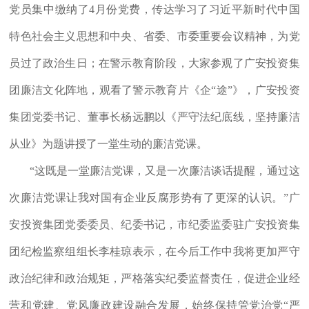
党员集中缴纳了4月份党费，传达学习了习近平新时代中国
特色社会主义思想和中央、省委、市委重要会议精神，为党
员过了政治生日；在警示教育阶段，大家参观了广安投资集
团廉洁文化阵地，观看了警示教育片《企“途”》，广安投资
集团党委书记、董事长杨远鹏以《严守法纪底线，坚持廉洁
从业》为题讲授了一堂生动的廉洁党课。
“这既是一堂廉洁党课，又是一次廉洁谈话提醒，通过这
次廉洁党课让我对国有企业反腐形势有了更深的认识。”广
安投资集团党委委员、纪委书记，市纪委监委驻广安投资集
团纪检监察组组长李桂琼表示，在今后工作中我将更加严守
政治纪律和政治规矩，严格落实纪委监督责任，促进企业经
营和党建、党风廉政建设融合发展，始终保持管党治党“严