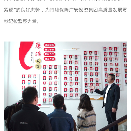
紧硬”的良好态势，为持续保障广安投资集团高质量发展贡
献纪检监察力量。