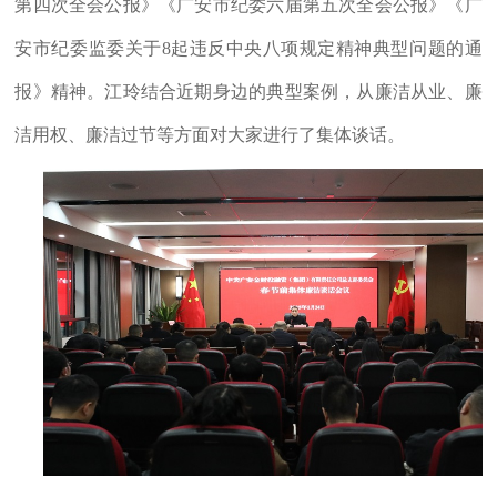
第四次全会公报》《广安市纪委六届第五次全会公报》《广
安市纪委监委关于8起违反中央八项规定精神典型问题的通
报》精神。江玲结合近期身边的典型案例，从廉洁从业、廉
洁用权、廉洁过节等方面对大家进行了集体谈话。