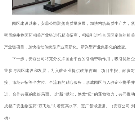
园区建设以来，安蓉公司聚焦高质量发展，加快构筑
新质生产力
，紧
密围绕生物医药相关产业链进行精准招商，积极引进符合园区定位的相关
产业链项目，加快推动传统型产业高新化、新兴型产业集群化的嬗变。
下一步，安蓉公司
将充分发挥国企
平台
的引领带动作用，吸引优质
企
业
参与园区建设和发展
，为入驻
企业提供政策咨询、项目申报
、
融资对
接、市场开拓等全方位、全流程的
贴心
服务，形成
园区
与
入驻企业
携手并
进、
合作共赢
的良好局面
。
以
“新”
赋能，焕发
“质”
的蓬勃动力
，共同推动
成都广安生物医药
“双飞地”向着更高水平、更广领域迈进。（安蓉公司 刘
杨）