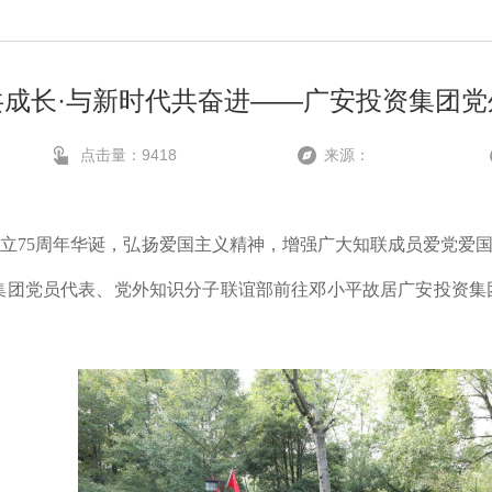
共成长·与新时代共奋进——广安投资集团
点击量：9418
来源：
立75周年华诞，弘扬爱国主义精神，增强广大知联成员爱党爱国
集团党员代表、党外知识分子联谊部前往邓小平故居广安投资集团