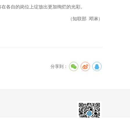
将在各自的岗位上绽放出更加绚烂的光彩。
（知联部 邓淋）
分享到：