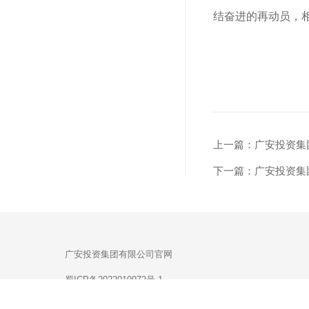
结奋进的再动员，
上一篇：广安投资集
下一篇：广安投资集
广安投资集团有限公司官网
蜀ICP备2022019972号-1
川公网安备51160202511959号