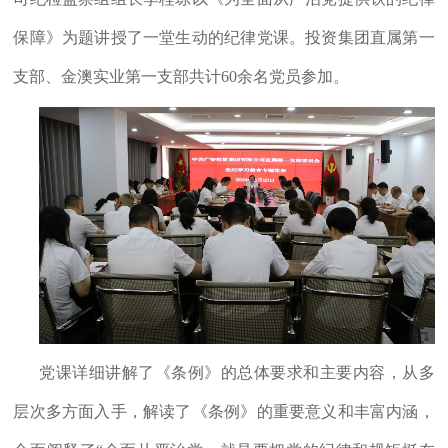
保障》为题讲授了一堂生动的纪律党课。投资集团直属第一
支部、金澳实业第一支部共计60余名党员参加。
党课详细讲解了《条例》的总体要求和主要内容，从多
层次多方面入手，解读了《条例》的重要意义和丰富内涵，