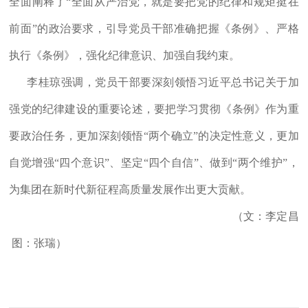
全面阐释了“全面从严治党，就是要把党的纪律和规矩挺在
前面”的政治要求，引导党员干部准确把握《条例》、严格
执行《条例》，强化纪律意识、加强自我约束。
李桂琼强调，党员干部要深刻领悟习近平总书记关于加
强党的纪律建设的重要论述，要把学习贯彻《条例》作为重
要政治任务，更加深刻领悟“两个确立”的决定性意义，更加
自觉增强“四个意识”、坚定“四个自信”、做到“两个维护”，
为集团在新时代新征程高质量发展作出更大贡献。
（文：李定昌
图：张瑞）